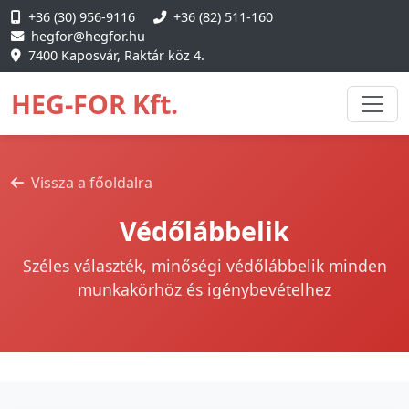
+36 (30) 956-9116
+36 (82) 511-160
hegfor@hegfor.hu
7400 Kaposvár, Raktár köz 4.
HEG-FOR Kft.
Vissza a főoldalra
Védőlábbelik
Széles választék, minőségi védőlábbelik minden
munkakörhöz és igénybevételhez