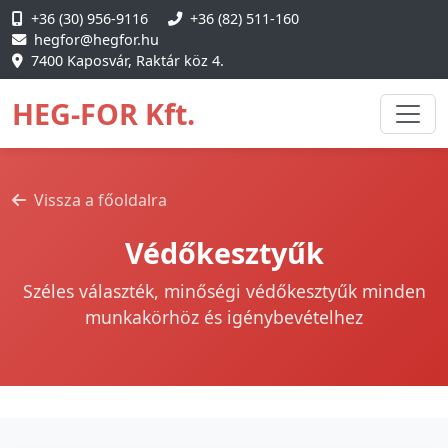
+36 (30) 956-9116
+36 (82) 511-160
hegfor@hegfor.hu
7400 Kaposvár, Raktár köz 4.
HEG-FOR Kft.
Vissza a főoldalra
Védőkesztyűk
Széles választék, minőségi védőkesztyűk minden
munkakörhöz és igénybevételhez