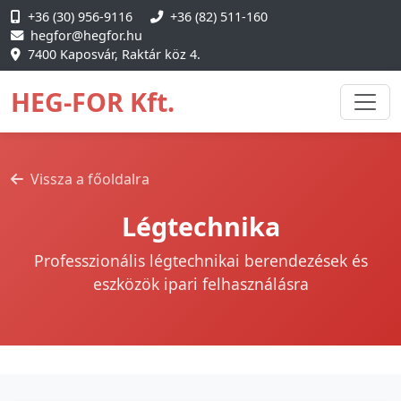
+36 (30) 956-9116
+36 (82) 511-160
hegfor@hegfor.hu
7400 Kaposvár, Raktár köz 4.
HEG-FOR Kft.
Vissza a főoldalra
Légtechnika
Professzionális légtechnikai berendezések és
eszközök ipari felhasználásra